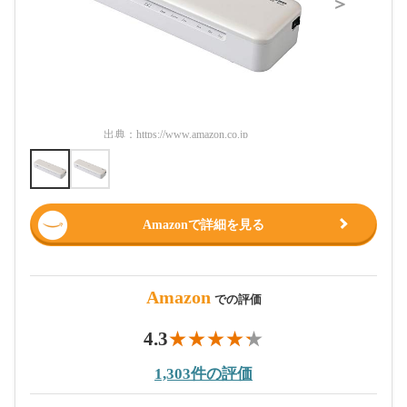
＞
出典：
https://www.amazon.co.jp
出典：
htt
Amazonで詳細を見る
Amazon
での評価
4.3
1,303件の評価