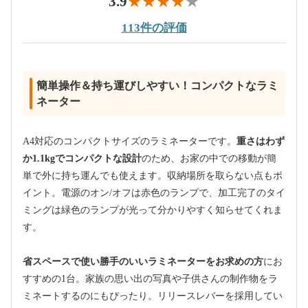
3.9
113件の評価
簡単操作＆持ち運びしやすい！コンパクトなラミ
ネーター
A4対応のコンパクトサイズのラミネーターです。
重さはわず
か1.1kgでコンパクトな設計
のため、お家の中での移動が簡
単で外に持ち運んでも使えます。収納場所を取らない点もポ
イント。電源のオン/オフは赤色のランプで、加工完了のタイ
ミングは緑色のランプが光って分かりやすく知らせてくれま
す。
省スペースで使い勝手のいいラミネーターをお求めの方
にお
すすめの1台。家族の思い出の写真や子供さんの制作物をラ
ミネートするのにもぴったり。リリースレバーを採用してい