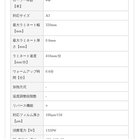
ローラー本数
4本
【本】
対応サイズ
A3
最大ラミネート幅
320mm
【mm】
最大ラミネート厚
0.6mm
さ【mm】
ラミネート速度
410mm/分
【mm/分】
ウォームアップ時
0.6分
間【分】
加熱方式
-
温度調整段階数
-
リバース機能
○
対応フィルム厚さ
100μm/150
【μm】
消費電力【W】
1320W