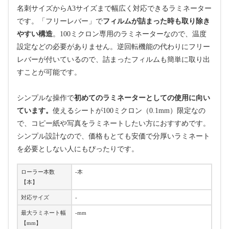
名刺サイズからA3サイズまで幅広く対応できるラミネーター
です。「フリーレバー」で
フィルムが詰まった時も取り除き
やすい構造
。100ミクロン専用のラミネーターなので、温度
設定などの必要がありません。逆回転機能の代わりにフリー
レバーが付いているので、詰まったフィルムも簡単に取り出
すことが可能です。
シンプルな操作で
初めてのラミネーターとしての使用に向い
ています。
使えるシートが100ミクロン（0.1mm）限定なの
で、コピー紙や写真をラミネートしたい方におすすめです。
シンプル設計なので、価格もとても安価で分厚いラミネート
を必要としない人にもぴったりです。
ローラー本数
-本
【本】
対応サイズ
-
最大ラミネート幅
-mm
【mm】