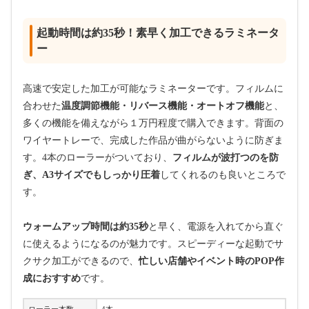
起動時間は約35秒！素早く加工できるラミネータ
ー
高速で安定した加工が可能なラミネーターです。フィルムに
合わせた
温度調節機能・リバース機能・オートオフ機能
と、
多くの機能を備えながら１万円程度で購入できます。背面の
ワイヤートレーで、完成した作品が曲がらないように防ぎま
す。4本のローラーがついており、
フィルムが波打つのを防
ぎ、A3サイズでもしっかり圧着
してくれるのも良いところで
す。
ウォームアップ時間は約35秒
と早く、電源を入れてから直ぐ
に使えるようになるのが魅力です。スピーディーな起動でサ
クサク加工ができるので、
忙しい店舗やイベント時のPOP作
成におすすめ
です。