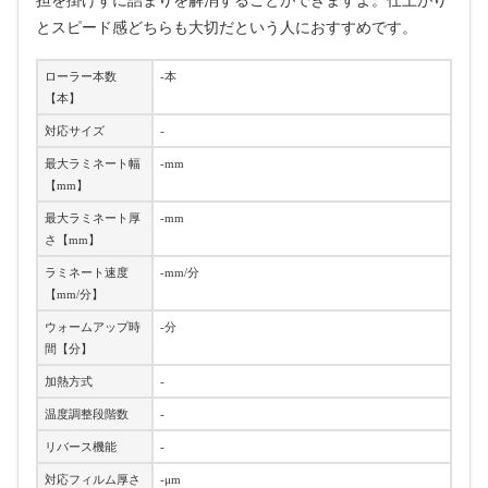
担を掛けずに詰まりを解消することができますよ。仕上がり
とスピード感どちらも大切だという人におすすめです。
ローラー本数
-本
【本】
対応サイズ
-
最大ラミネート幅
-mm
【mm】
最大ラミネート厚
-mm
さ【mm】
ラミネート速度
-mm/分
【mm/分】
ウォームアップ時
-分
間【分】
加熱方式
-
温度調整段階数
-
リバース機能
-
対応フィルム厚さ
-μm