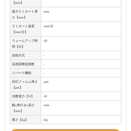
【mm】
最大ラミネート厚
-mm
さ【mm】
ラミネート速度
-mm/分
【mm/分】
ウォームアップ時
-分
間【分】
加熱方式
-
温度調整段階数
-
リバース機能
-
対応フィルム厚さ
-μm
【μm】
消費電力【W】
-W
幅x奥行きx高さ
-mm
【mm】
重さ【kg】
-kg