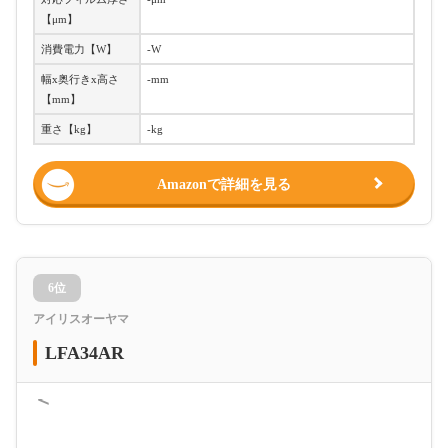
【μm】
消費電力【W】
-W
幅x奥行きx高さ
-mm
【mm】
重さ【kg】
-kg
Amazonで詳細を見る
6位
アイリスオーヤマ
LFA34AR
＜