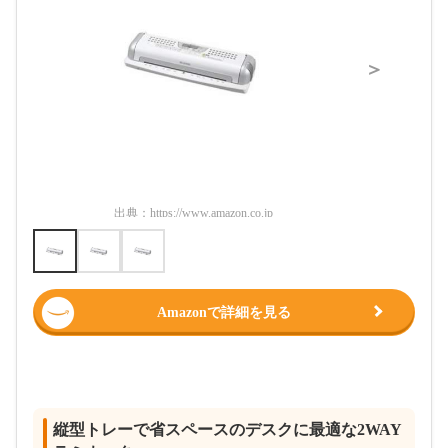
＞
出典：
https://www.amazon.co.jp
出典：
htt
Amazonで詳細を見る
縦型トレーで省スペースのデスクに最適な2WAY