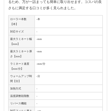
るため、万が一詰まっても簡単に取り出せます。コスパの良
さもに満足する口コミが多く見られました。
ローラー本数
-本
【本】
対応サイズ
-
最大ラミネート幅
-mm
【mm】
最大ラミネート厚
-mm
さ【mm】
ラミネート速度
-mm/分
【mm/分】
ウォームアップ時
-分
間【分】
加熱方式
-
温度調整段階数
-
リバース機能
-
対応フィルム厚さ
-μm