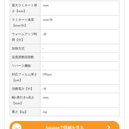
最大ラミネート厚
-mm
さ【mm】
ラミネート速度
-mm/分
【mm/分】
ウォームアップ時
-分
間【分】
加熱方式
-
温度調整段階数
-
リバース機能
-
対応フィルム厚さ
100μm
【μm】
消費電力【W】
-W
幅x奥行きx高さ
-mm
【mm】
重さ【kg】
-kg
Amazonで詳細を見る