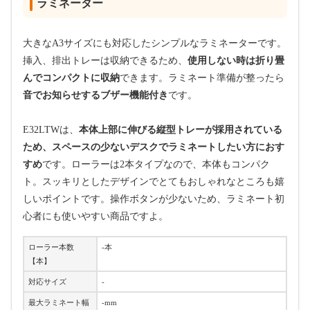
ラミネーター
大きなA3サイズにも対応したシンプルなラミネーターです。
挿入、排出トレーは収納できるため、
使用しない時は折り畳
んでコンパクトに収納
できます。ラミネート準備が整ったら
音でお知らせするブザー機能付き
です。
E32LTWは、
本体上部に伸びる縦型トレーが採用されている
ため、スペースの少ないデスクでラミネートしたい方におす
すめ
です。ローラーは2本タイプなので、本体もコンパク
ト。スッキリとしたデザインでとてもおしゃれなところも嬉
しいポイントです。操作ボタンが少ないため、ラミネート初
心者にも使いやすい商品ですよ。
ローラー本数
-本
【本】
対応サイズ
-
最大ラミネート幅
-mm