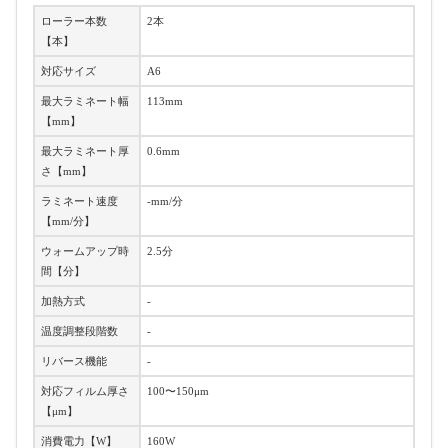
ローラー本数
2本
【本】
対応サイズ
A6
最大ラミネート幅
113mm
【mm】
最大ラミネート厚
0.6mm
さ【mm】
ラミネート速度
-mm/分
【mm/分】
ウォームアップ時
2.5分
間【分】
加熱方式
-
温度調整段階数
-
リバース機能
-
対応フィルム厚さ
100〜150μm
【μm】
消費電力【W】
160W