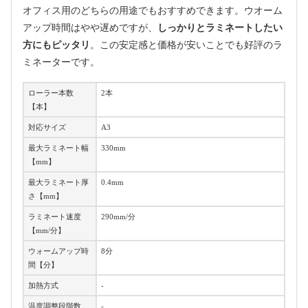
オフィス用のどちらの用途でもおすすめできます。ウオーム
アップ時間はやや遅めですが、
しっかりとラミネートしたい
方にもピッタリ
。この安定感と価格が安いことでも好評のラ
ミネーターです。
ローラー本数
2本
【本】
対応サイズ
A3
最大ラミネート幅
330mm
【mm】
最大ラミネート厚
0.4mm
さ【mm】
ラミネート速度
290mm/分
【mm/分】
ウォームアップ時
8分
間【分】
加熱方式
-
温度調整段階数
-