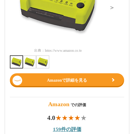
＞
出典：
https://www.amazon.co.jp
出典：
htt
Amazonで詳細を見る
Amazon
での評価
4.0
159件の評価