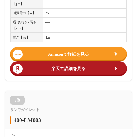
【μm】
消費電力【W】
-W
幅x奥行きx高さ
-mm
【mm】
重さ【kg】
-kg
Amazonで詳細を見る
楽天で詳細を見る
7位
サンワダイレクト
400-LM003
＜